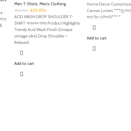
Men T-Shirts
,
Men’s Clothing
Home Decor Customized
620.00
৳
Canvas Lovers ***সুধু মাত্
750.00
৳
me
ACID WASH DROP SHOULDER T-
জন্য ফ্রি ডেলিভারি*** *
াত্র
SHIRT অন্যরকম বাজার Product Highlights:
ll
Trendy Acid Wash Finish (Unique
vintage vibe) Drop Shoulder –
Add to cart
Relaxed
Add to cart