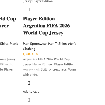
𝐫𝐥𝐝 𝐂𝐮𝐩
𝐏𝐥𝐚𝐲𝐞𝐫 𝐄𝐝𝐢𝐭𝐢𝐨𝐧
𝐲𝐞𝐫
𝐀𝐫𝐠𝐞𝐧𝐭𝐢𝐧𝐚 𝐅𝐈𝐅𝐀 𝟐𝟎𝟐𝟔
𝐖𝐨𝐫𝐥𝐝 𝐂𝐮𝐩 𝐉𝐞𝐫𝐬𝐞𝐲
Shirts
,
Men’s
Men Sportswear
,
Men T-Shirts
,
Men’s
Clothing
1,300.00
৳
𝐨𝐦𝐞 𝐉𝐞𝐫𝐬𝐞𝐲
𝐀𝐫𝐠𝐞𝐧𝐭𝐢𝐧𝐚 𝐅𝐈𝐅𝐀 𝟐𝟎𝟐𝟔 𝐖𝐨𝐫𝐥𝐝 𝐂𝐮𝐩
 বাজার Built for
𝐉𝐞𝐫𝐬𝐞𝐲 𝐇𝐨𝐦𝐞 𝐄𝐝𝐢𝐭𝐢𝐨𝐧 | 𝐏𝐥𝐚𝐲𝐞𝐫 𝐄𝐝𝐢𝐭𝐢𝐨𝐧
de. Player
অন্য রকম বাজার Built for greatness. Worn
with pride.
Add to cart