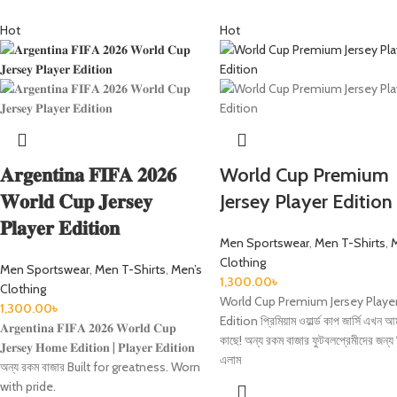
Hot
Hot
𝐀𝐫𝐠𝐞𝐧𝐭𝐢𝐧𝐚 𝐅𝐈𝐅𝐀 𝟐𝟎𝟐𝟔
World Cup Premium
𝐖𝐨𝐫𝐥𝐝 𝐂𝐮𝐩 𝐉𝐞𝐫𝐬𝐞𝐲
Jersey Player Edition
𝐏𝐥𝐚𝐲𝐞𝐫 𝐄𝐝𝐢𝐭𝐢𝐨𝐧
Men Sportswear
,
Men T-Shirts
,
Clothing
Men Sportswear
,
Men T-Shirts
,
Men’s
1,300.00
৳
Clothing
World Cup Premium Jersey Playe
1,300.00
৳
Edition প্রিমিয়াম ওয়ার্ল্ড কাপ জার্সি এখন 
𝐀𝐫𝐠𝐞𝐧𝐭𝐢𝐧𝐚 𝐅𝐈𝐅𝐀 𝟐𝟎𝟐𝟔 𝐖𝐨𝐫𝐥𝐝 𝐂𝐮𝐩
কাছে! অন্য রকম বাজার ফুটবলপ্রেমীদের জন্য ন
𝐉𝐞𝐫𝐬𝐞𝐲 𝐇𝐨𝐦𝐞 𝐄𝐝𝐢𝐭𝐢𝐨𝐧 | 𝐏𝐥𝐚𝐲𝐞𝐫 𝐄𝐝𝐢𝐭𝐢𝐨𝐧
এলাম
অন্য রকম বাজার Built for greatness. Worn
with pride.