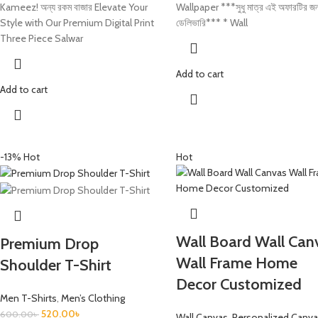
Kameez! অন্য রকম বাজার Elevate Your
Wallpaper ***সুধু মাত্র এই অফারটির জন্
Style with Our Premium Digital Print
ডেলিভারি*** * Wall
Three Piece Salwar
Add to cart
Add to cart
-13%
Hot
Hot
Wall Board Wall Can
Premium Drop
Wall Frame Home
Shoulder T-Shirt
Decor Customized
Men T-Shirts
,
Men’s Clothing
520.00
৳
600.00
৳
Wall Canvas
,
Personalized Canv