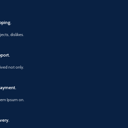
pping.
ects, dislikes.
port.
vived not only.
Payment.
orem Ipsum on.
very.