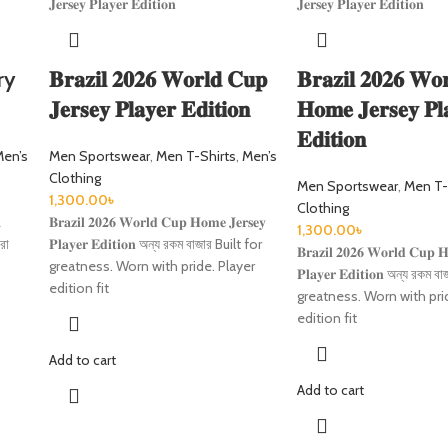
ry
𝐁𝐫𝐚𝐳𝐢𝐥 𝟐𝟎𝟐𝟔 𝐖𝐨𝐫𝐥𝐝 𝐂𝐮𝐩
𝐁𝐫𝐚𝐳𝐢𝐥 𝟐𝟎𝟐𝟔 𝐖𝐨
𝐉𝐞𝐫𝐬𝐞𝐲 𝐏𝐥𝐚𝐲𝐞𝐫 𝐄𝐝𝐢𝐭𝐢𝐨𝐧
𝐇𝐨𝐦𝐞 𝐉𝐞𝐫𝐬𝐞𝐲 𝐏𝐥
𝐄𝐝𝐢𝐭𝐢𝐨𝐧
Men’s
Men Sportswear
,
Men T-Shirts
,
Men’s
Clothing
Men Sportswear
,
Men T-
1,300.00
৳
Clothing

𝐁𝐫𝐚𝐳𝐢𝐥 𝟐𝟎𝟐𝟔 𝐖𝐨𝐫𝐥𝐝 𝐂𝐮𝐩 𝐇𝐨𝐦𝐞 𝐉𝐞𝐫𝐬𝐞𝐲
1,300.00
৳
রা
𝐏𝐥𝐚𝐲𝐞𝐫 𝐄𝐝𝐢𝐭𝐢𝐨𝐧 অন্য রকম বাজার Built for
𝐁𝐫𝐚𝐳𝐢𝐥 𝟐𝟎𝟐𝟔 𝐖𝐨𝐫𝐥𝐝 𝐂𝐮𝐩 𝐇
greatness. Worn with pride. Player
𝐏𝐥𝐚𝐲𝐞𝐫 𝐄𝐝𝐢𝐭𝐢𝐨𝐧 অন্য রকম
edition fit
greatness. Worn with pri
edition fit
Add to cart
Add to cart