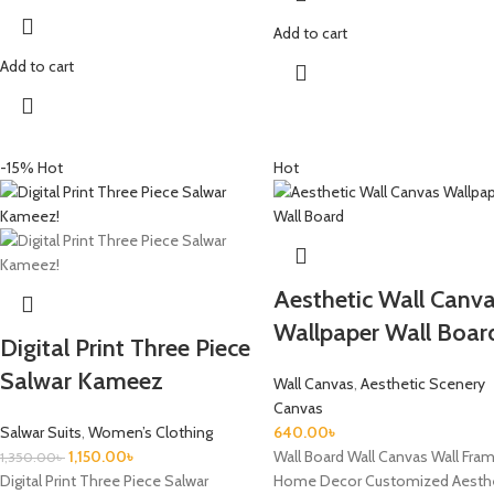
Add to cart
Add to cart
-15%
Hot
Hot
Aesthetic Wall Canv
Wallpaper Wall Boar
Digital Print Three Piece
Salwar Kameez
Wall Canvas
,
Aesthetic Scenery
Canvas
Salwar Suits
,
Women’s Clothing
640.00
৳
1,150.00
৳
Wall Board Wall Canvas Wall Fra
1,350.00
৳
Digital Print Three Piece Salwar
Home Decor Customized Aesth