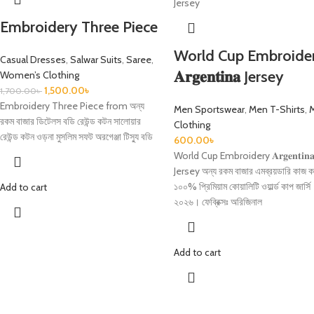
Embroidery Three Piece
World Cup Embroide
Casual Dresses
,
Salwar Suits
,
Saree
,
𝐀𝐫𝐠𝐞𝐧𝐭𝐢𝐧𝐚 Jersey
Women’s Clothing
1,500.00
৳
1,700.00
৳
Embroidery Three Piece from অন্য
Men Sportswear
,
Men T-Shirts
,
রকম বাজার ডিটেলস বডি রেউন্ড কটন সালোয়ার
Clothing
রেউন্ড কটন ওড়না মুসলিম সফট অরগেঞ্জা টিস্যু বডি
600.00
৳
World Cup Embroidery 𝐀𝐫𝐠𝐞𝐧𝐭𝐢𝐧
Jersey অন্য রকম বাজার এমব্রয়ডারি কাজ ক
১০০% প্রিমিয়াম কোয়ালিটি ওয়ার্ল্ড কাপ জার্সি
Add to cart
২০২৬। ফেব্রিক্সঃ অরিজিনাল
Add to cart