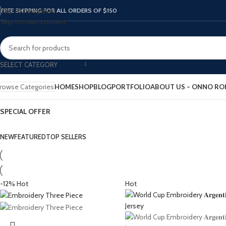
Skip to navigation
FREE SHIPPING FOR ALL ORDERS OF $150
Skip to main content
SELECT CATEGORY
rowse Categories
HOME
SHOP
BLOG
PORTFOLIO
ABOUT US – ONNO R
SPECIAL OFFER
NEW
FEATURED
TOP SELLERS
-12%
Hot
Hot