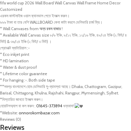
fifa world cup 2026 Wall Board Wall Canvas Wall Frame Home Decor
Customized
এরকম কাস্টমাইজ ওয়াল ক্যানভাস পেতে ইনবক্স করুন।
৯৯৯ টাকা বা তার বেশি WALLBOARD কেনা কাটা করলে ডেলিভারি চার্জ ফ্রি।
* Wall Canvases from
অন্য রকম বাজার
!
* Available Wall Canvas size ৮/৬ ইঞ্চি, ৮/১২ ইঞ্চি, ১২/১৬ ইঞ্চি, ৪৮/২৪ ইঞ্চি (২ ফিট/ ৪
ফিট) & ৩৬/২৪ ইঞ্চি (২ ফিট/ ৩ ফিট) ।
প্রোডাক্ট ম্যাটারিয়াল :-
* Eco inkjet print
* HD lamination
* Water & dust proof
* Lifetime color guarantee
* For hanging :-. Both side tape
**সমগ্র বাংলাদেশে হোম ডেলিভারি সু-ব্যাবস্থা আছে। Dhaka, Chattogram, Gazipur,
Barisal, Chittagong, Khulna, Rajshahi, Rangpur, Mymensingh, Sylhet.
*বিস্তারিত জানতে ইনবক্স করুন।
হোয়াটসঅ্যাপ বা কল করুন :
01645-373894
ধন্যবাদ!
*Website:
onnorokombazar.com
Reviews (0)
Reviews