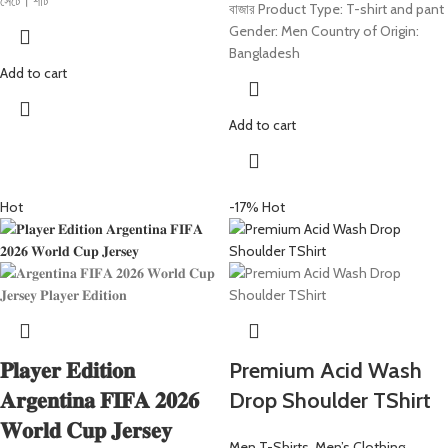
সেটে। শার্ট
বাজার Product Type: T-shirt and pant
Gender: Men Country of Origin:
Bangladesh
Add to cart
Add to cart
Hot
-17%
Hot
𝐏𝐥𝐚𝐲𝐞𝐫 𝐄𝐝𝐢𝐭𝐢𝐨𝐧
Premium Acid Wash
𝐀𝐫𝐠𝐞𝐧𝐭𝐢𝐧𝐚 𝐅𝐈𝐅𝐀 𝟐𝟎𝟐𝟔
Drop Shoulder TShirt
𝐖𝐨𝐫𝐥𝐝 𝐂𝐮𝐩 𝐉𝐞𝐫𝐬𝐞𝐲
Men T-Shirts
,
Men’s Clothing