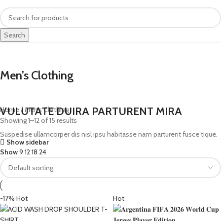
Search
Men’s Clothing
VULUTATE DUIRA PARTURENT MIRA
Home
Men’s Clothing
Showing 1–12 of 15 results
Suspedise ullamcorper dis nisl ipsu habitasse nam parturent fusce tique.
Show sidebar
Show
9
12
18
24
-17%
Hot
Hot