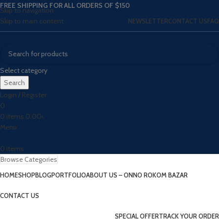
FREE SHIPPING FOR ALL ORDERS OF $150
Skip to navigation
Skip to main content
NEWSLETTER
CONTACT US
FAQ
Select category
Search
Login / Register
0
0
items
0.00
৳
Menu
0
items
Browse Categories
HOME
SHOP
BLOG
PORTFOLIO
ABOUT US – ONNO ROKOM BAZAR
CONTACT US
SPECIAL OFFER
TRACK YOUR ORDER