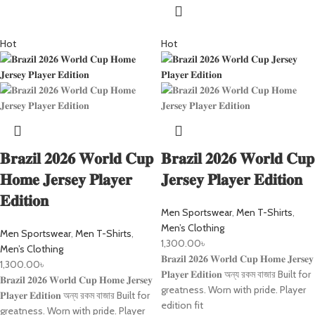
Hot
Hot
𝐁𝐫𝐚𝐳𝐢𝐥 𝟐𝟎𝟐𝟔 𝐖𝐨𝐫𝐥𝐝 𝐂𝐮𝐩
𝐁𝐫𝐚𝐳𝐢𝐥 𝟐𝟎𝟐𝟔 𝐖𝐨𝐫𝐥𝐝 𝐂𝐮𝐩
𝐇𝐨𝐦𝐞 𝐉𝐞𝐫𝐬𝐞𝐲 𝐏𝐥𝐚𝐲𝐞𝐫
𝐉𝐞𝐫𝐬𝐞𝐲 𝐏𝐥𝐚𝐲𝐞𝐫 𝐄𝐝𝐢𝐭𝐢𝐨𝐧
𝐄𝐝𝐢𝐭𝐢𝐨𝐧
Men Sportswear
,
Men T-Shirts
,
Men’s Clothing
Men Sportswear
,
Men T-Shirts
,
1,300.00
৳
Men’s Clothing
𝐁𝐫𝐚𝐳𝐢𝐥 𝟐𝟎𝟐𝟔 𝐖𝐨𝐫𝐥𝐝 𝐂𝐮𝐩 𝐇𝐨𝐦𝐞 𝐉𝐞𝐫𝐬𝐞𝐲
1,300.00
৳
𝐏𝐥𝐚𝐲𝐞𝐫 𝐄𝐝𝐢𝐭𝐢𝐨𝐧 অন্য রকম বাজার Built for
𝐁𝐫𝐚𝐳𝐢𝐥 𝟐𝟎𝟐𝟔 𝐖𝐨𝐫𝐥𝐝 𝐂𝐮𝐩 𝐇𝐨𝐦𝐞 𝐉𝐞𝐫𝐬𝐞𝐲
greatness. Worn with pride. Player
𝐏𝐥𝐚𝐲𝐞𝐫 𝐄𝐝𝐢𝐭𝐢𝐨𝐧 অন্য রকম বাজার Built for
edition fit
greatness. Worn with pride. Player