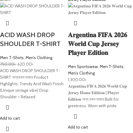
ACID WASH DROP
𝐀𝐫𝐠𝐞𝐧𝐭𝐢𝐧𝐚 𝐅𝐈𝐅𝐀 𝟐𝟎𝟐𝟔
SHOULDER T-SHIRT
𝐖𝐨𝐫𝐥𝐝 𝐂𝐮𝐩 𝐉𝐞𝐫𝐬𝐞𝐲
𝐏𝐥𝐚𝐲𝐞𝐫 𝐄𝐝𝐢𝐭𝐢𝐨𝐧
Men T-Shirts
,
Men’s Clothing
750.00
৳
620.00
৳
Men Sportswear
,
Men T-Shirts
,
ACID WASH DROP SHOULDER T-
Men’s Clothing
SHIRT অন্যরকম বাজার Product
1,300.00
৳
Highlights: Trendy Acid Wash Finish
𝐀𝐫𝐠𝐞𝐧𝐭𝐢𝐧𝐚 𝐅𝐈𝐅𝐀 𝟐𝟎𝟐𝟔 𝐖𝐨𝐫𝐥𝐝 𝐂𝐮𝐩
(Unique vintage vibe) Drop
𝐉𝐞𝐫𝐬𝐞𝐲 𝐇𝐨𝐦𝐞 𝐄𝐝𝐢𝐭𝐢𝐨𝐧 | 𝐏𝐥𝐚𝐲𝐞𝐫
Shoulder – Relaxed
𝐄𝐝𝐢𝐭𝐢𝐨𝐧 অন্য রকম বাজার Built for
greatness. Worn with pride.
Add to cart
Add to cart