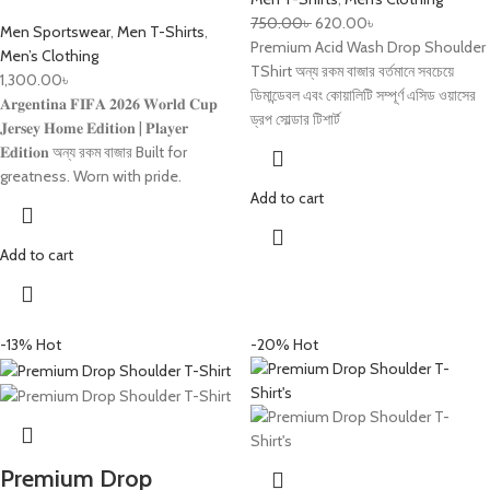
750.00
৳
620.00
৳
Men Sportswear
,
Men T-Shirts
,
Premium Acid Wash Drop Shoulder
Men’s Clothing
TShirt অন্য রকম বাজার বর্তমানে সবচেয়ে
1,300.00
৳
ডিমান্ডেবল এবং কোয়ালিটি সম্পূর্ণ এসিড ওয়াসের
𝐀𝐫𝐠𝐞𝐧𝐭𝐢𝐧𝐚 𝐅𝐈𝐅𝐀 𝟐𝟎𝟐𝟔 𝐖𝐨𝐫𝐥𝐝 𝐂𝐮𝐩
ড্রপ সোল্ডার টিশার্ট
𝐉𝐞𝐫𝐬𝐞𝐲 𝐇𝐨𝐦𝐞 𝐄𝐝𝐢𝐭𝐢𝐨𝐧 | 𝐏𝐥𝐚𝐲𝐞𝐫
𝐄𝐝𝐢𝐭𝐢𝐨𝐧 অন্য রকম বাজার Built for
greatness. Worn with pride.
Add to cart
Add to cart
-13%
Hot
-20%
Hot
Premium Drop