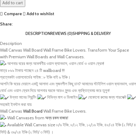
Add to cart
Compare
Add to wishlist
Share:
DESCRIPTION
REVIEWS (0)
SHIPPING & DELIVERY
Description
Wall Canvas Wall Board Wall Frame Bike Lovers. Transform Your Space
with Premium Wall Boards and Wall Canvases.
আপনার ঘরের জন্য আকর্ষণীয় ওয়াল ক্যানভাস, ওয়াল বোর্ড ও ওয়াল ফ্রেম!
মাত্র ৮৯৯ টাকায় পাচ্ছেন ২৪ টি wallboard !!!
প্রত্যেকটা ওয়ালবোর্ডের সাইজ : ৮ ইঞ্চি বাই ৬ ইঞ্চি।
আপনি কি ঘরের দেয়ালে একটু আলাদা এবং সৃজনশীল কিছু চান? আমাদের স্টাইলিশ ওয়াল ক্যানভাস, ওয়াল
বোর্ড এবং ওয়াল ফ্রেম দিয়ে আপনার ঘরকে আরও সুন্দর এবং ব্যক্তিত্বময় করে তুলুন!
উন্নত মানের প্রিন্টিং
বিভিন্ন মাপ ও ডিজাইন
যেকোনো রুমের জন্য পারফেক্ট
সহজেই ইনস্টল করা যায়
Wall Canvas
Wall Board
Wall Frame Bike Lovers.
Wall Canvases from
অন্য রকম বাজার
!
Available Wall Canvas size ৮/৬ ইঞ্চি, ৮/১২ ইঞ্চি, ১২/১৬ ইঞ্চি, ৪৮/২৪ ইঞ্চি (২ ফিট/ ৪
ফিট) & ৩৬/২৪ ইঞ্চি (২ ফিট/ ৩ ফিট) ।