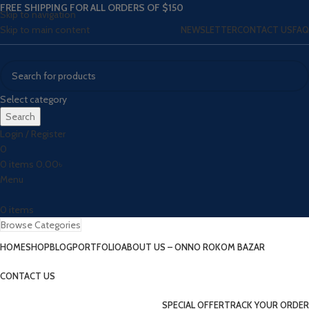
FREE SHIPPING FOR ALL ORDERS OF $150
Skip to navigation
Skip to main content
NEWSLETTER
CONTACT US
FAQ
Select category
Search
Login / Register
0
0
items
0.00
৳
Menu
0
items
Browse Categories
HOME
SHOP
BLOG
PORTFOLIO
ABOUT US – ONNO ROKOM BAZAR
CONTACT US
SPECIAL OFFER
TRACK YOUR ORDER