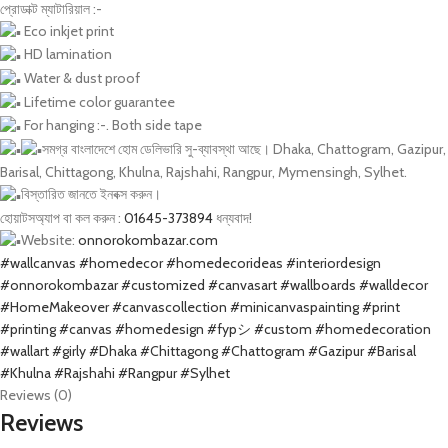
প্রোডাক্ট ম্যাটারিয়াল :-
Eco inkjet print
HD lamination
Water & dust proof
Lifetime color guarantee
For hanging :-. Both side tape
সমগ্র বাংলাদেশে হোম ডেলিভারি সু-ব্যাবস্থা আছে। Dhaka, Chattogram, Gazipur,
Barisal, Chittagong, Khulna, Rajshahi, Rangpur, Mymensingh, Sylhet.
বিস্তারিত জানতে ইনবক্স করুন।
হোয়াটসঅ্যাপ বা কল করুন :
01645-373894
ধন্যবাদ!
Website:
onnorokombazar.com
#wallcanvas
#homedecor
#homedecorideas
#interiordesign
#onnorokombazar
#customized
#canvasart
#wallboards
#walldecor
#HomeMakeover
#canvascollection
#minicanvaspainting
#print
#printing
#canvas
#homedesign
#fypシ
#custom
#homedecoration
#wallart
#girly
#Dhaka
#Chittagong
#Chattogram
#Gazipur
#Barisal
#Khulna
#Rajshahi
#Rangpur
#Sylhet
Reviews (0)
Reviews