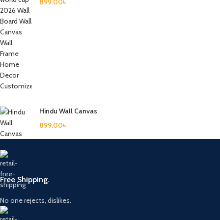
899.00
৳
Hindu Wall Canvas
899.00
৳
Free Shipping.
No one rejects, dislikes.